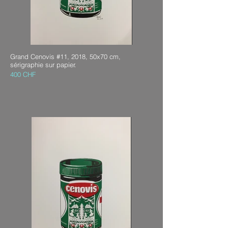
Grand Cenovis #11, 2018, 50x70 cm,
sérigraphie sur papier.
400 CHF