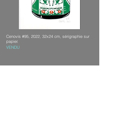
Cenovis #95, 2022, 32x24 cm, sérigraphie sur
papier.
VENDU