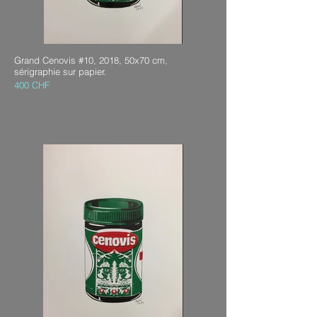
Grand Cenovis #10, 2018, 50x70 cm,
sérigraphie sur papier.
400 CHF