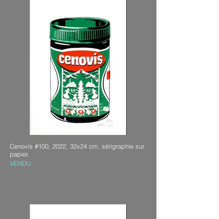
Cenovis #100, 2022, 32x24 cm, sérigraphie sur
papier.
VENDU