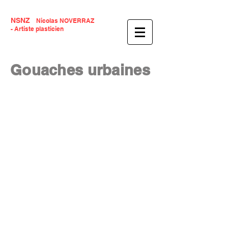
NSNZ
Nicolas NOVERRAZ
- Artiste plasticien
Gouaches
Gouaches urbaines
Urbaines