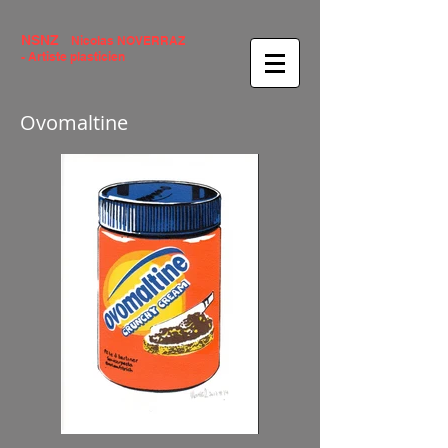
NSNZ
Nicolas NOVERRAZ
- Artiste plasticien
Ovomaltine