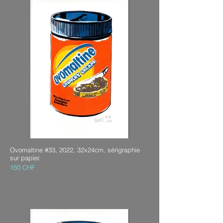
Ovomaltine #33, 2022, 32x24cm, sérigraphie
sur papier.
150 CHF