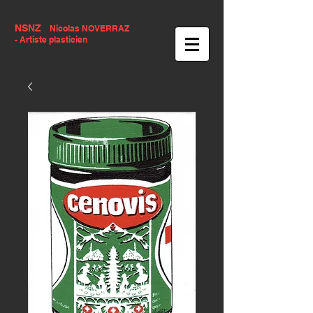
NSNZ
Nicolas NOVERRAZ
- Artiste plasticien