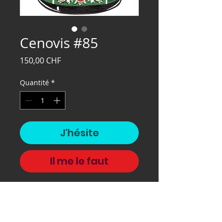
Cenovis #85
Prix
150,00 CHF
Quantité
*
J'hésite
Il me le faut
Cenovis #85, 2020, 32x24 cm,
sérigraphie sur papier.