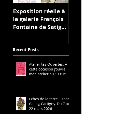
Exposition réelle à
L'ART À L'HÔPIT
la galerie François
Fontaine de Satigny
Genève
Recent Posts
Atelier tes Ouvertes. A
cette occasion j'ouvre
mon atelier au 13 rue du
Pré-de-la-Reine à
Cartigny. Ligne 42 arrêt
Cartigny Village. Les 21
et 22 mars 2026 de 13h
à 19h.
Echos de la terre, Espace
Gallay, Cartigny. Du 7 au
22 mars 2026