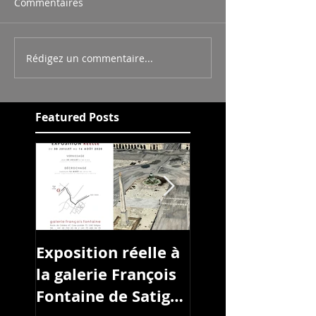
Commentaires
Rédigez un commentaire...
Featured Posts
Exposition réelle à
L'ART À L'HÔPIT
la galerie François
Fontaine de Satigny