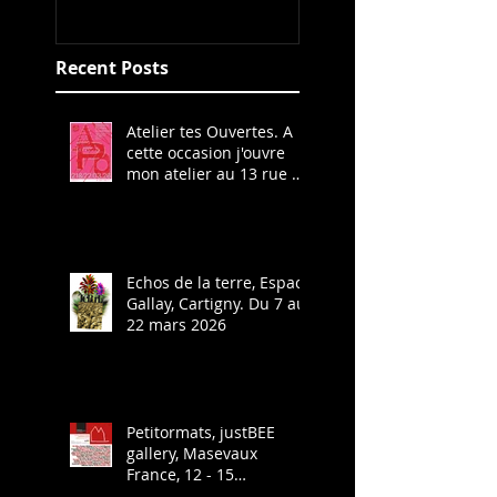
Genève
Recent Posts
Atelier tes Ouvertes. A
cette occasion j'ouvre
mon atelier au 13 rue du
Pré-de-la-Reine à
Cartigny. Ligne 42 arrêt
Cartigny Village. Les 21
et 22 mars 2026 de 13h
à 19h.
Echos de la terre, Espace
Gallay, Cartigny. Du 7 au
22 mars 2026
Petitormats, justBEE
gallery, Masevaux
France, 12 - 15
décembre 2025