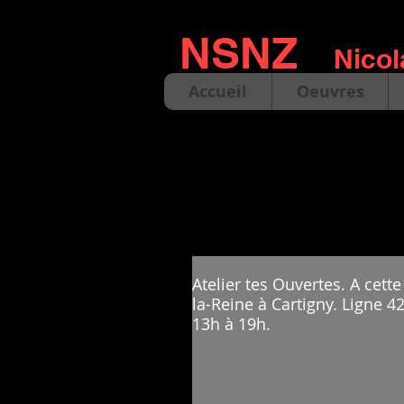
NSNZ
Nicol
Accueil
Oeuvres
Atelier tes Ouvertes. A cett
la-Reine à Cartigny. Ligne 4
13h à 19h.