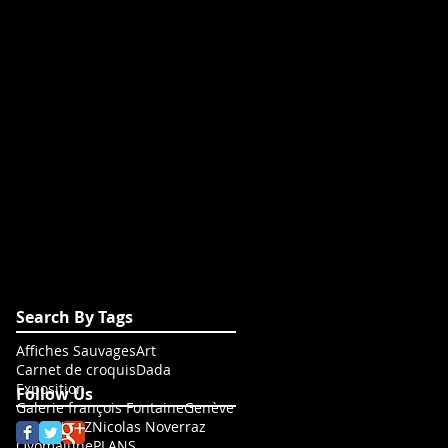
Search By Tags
Affiches Sauvages
Art
Carnet de croquis
Dada
Exposition
Follow Us
Galerie françois Fontaine
Genève
Grütli
NSNZ
Nicolas Noverraz
Ovomaltine
PLANS