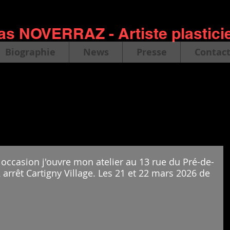
as NOVERRAZ - Artiste plastici
Biographie
News
Presse
Contac
e occasion j'ouvre mon atelier au 13 rue du Pré-de-
2 arrêt Cartigny Village. Les 21 et 22 mars 2026 de