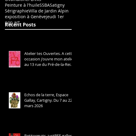
Peinture à l'huile
SSBA
Satigny
Sérigraphie
Villa de Jardin Alpin
exposition à Genève
jeudi 1er
pop art
Recent Posts
Atelier tes Ouvertes. A cette
occasion j'ouvre mon atelier
au 13 rue du Pré-de-la-Reine
à Cartigny. Ligne 42 arrêt
Cartigny Village. Les 21 et 22
mars 2026 de 13h à 19h.
Echos de la terre, Espace
Gallay, Cartigny. Du 7 au 22
mars 2026
Petitormats, justBEE gallery,