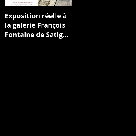
Exposition réelle à
L'ART À L'HÔPITAL
la galerie François
Fontaine de Satigny
Genève