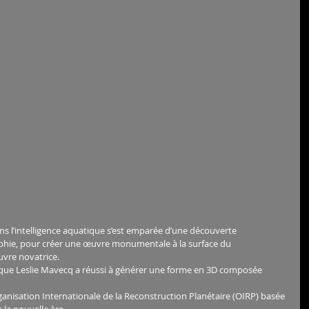
ans l’intelligence aquatique s’est emparée d’une découverte 
phie, pour créer une œuvre monumentale à la surface du 
œuvre novatrice.
que Leslie Mavecq a réussi à générer une forme en 3D composée 
anisation Internationale de la Reconstruction Planétaire (OIRP) basée 