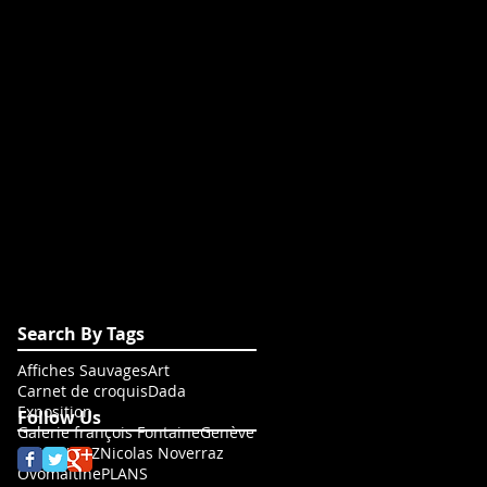
Search By Tags
Affiches Sauvages
Art
Carnet de croquis
Dada
Exposition
Follow Us
Galerie françois Fontaine
Genève
Grütli
NSNZ
Nicolas Noverraz
Ovomaltine
PLANS