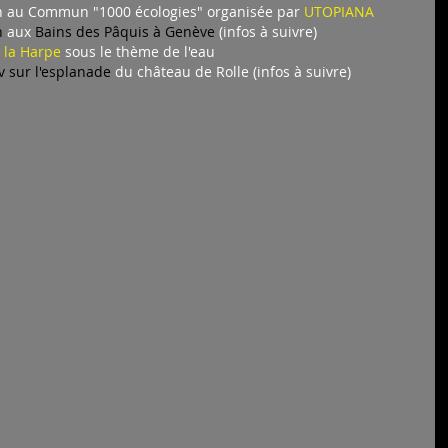
on au Commun "1000 écologies" organisée par 
UTOPIANA 
h
 aux 
Bains des Pâquis à Genève
 (infos à suivre)
e la Harpe
 sous le thème de l'eau 
v sur l'esplanade
 du château de Rolle (infos à suivre)