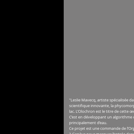
"Leslie Mavecq, artiste spécialisée d
scientifique innovante, la phycomor
lac. L’Olochron est le titre de cette 
C’est en développant un algorithme 
principalement d’eau. 
Ce projet est une commande de l’Org