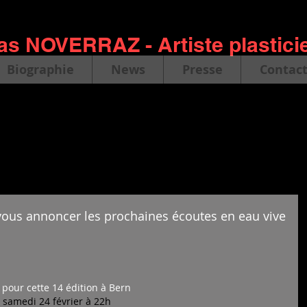
as NOVERRAZ - Artiste plastici
Biographie
News
Presse
Contac
us annoncer les prochaines écoutes en eau vive
 pour cette 14 édition à Bern 
 samedi 24 février à 22h