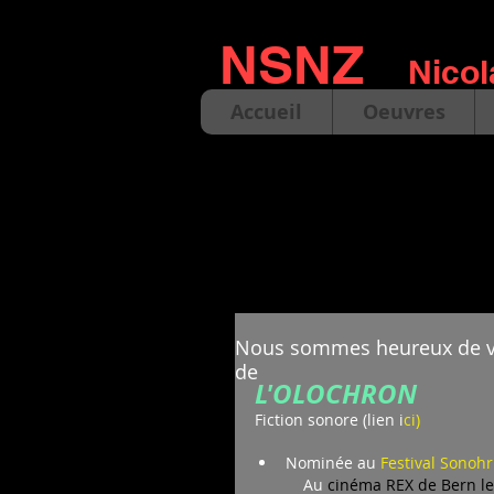
NSNZ
Nicol
Accueil
Oeuvres
Nous sommes heureux de vo
de
L'OLOCHRON
Fiction sonore (lien i
ci)
Nominée au 
Festival Sonohr
    	 Au 
cinéma REX de Bern le