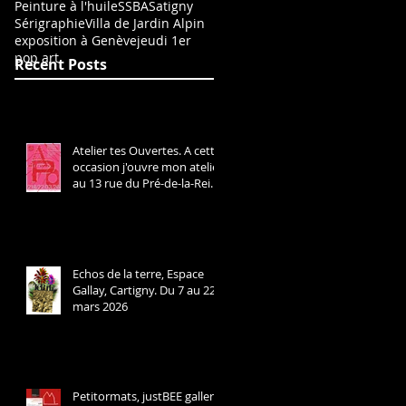
Peinture à l'huile
SSBA
Satigny
Sérigraphie
Villa de Jardin Alpin
exposition à Genève
jeudi 1er
pop art
Recent Posts
Atelier tes Ouvertes. A cette
occasion j'ouvre mon atelier
au 13 rue du Pré-de-la-Reine
à Cartigny. Ligne 42 arrêt
Cartigny Village. Les 21 et 22
mars 2026 de 13h à 19h.
Echos de la terre, Espace
Gallay, Cartigny. Du 7 au 22
mars 2026
Petitormats, justBEE gallery,