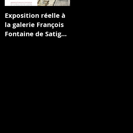
Exposition réelle à
L'ART À L'HÔPITAL
la galerie François
Fontaine de Satigny
Genève