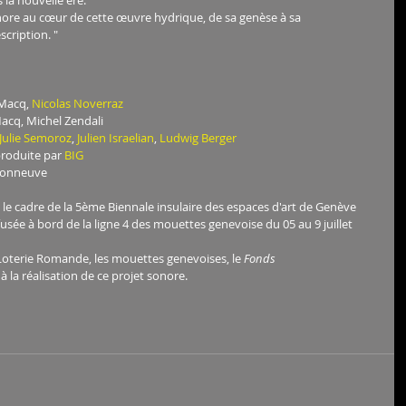
la nouvelle ère.
re au cœur de cette œuvre hydrique, de sa genèse à sa 
cription. "
 Macq, 
Nicolas Noverraz
 Macq, Michel Zendali
Julie Semoroz
, 
Julien Israelian
, 
Ludwig Berger
produite par 
BIG
isonneuve
 le cadre de la 5ème Biennale insulaire des espaces d'art de Genève 
iffusée à bord de la ligne 4 des mouettes genevoise du 05 au 9 juillet 
Loterie Romande, les mouettes genevoises, le 
Fonds 
à la réalisation de ce projet sonore.