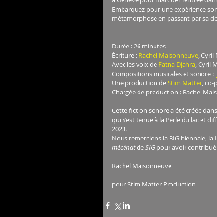
à Genève pour marquer l’entrée dans 
Embarquez pour une expérience sono
métamorphose en passant par sa des
Durée : 26 minutes 
Écriture : 
Rachel Maisonneuve
, Cyril
Avec les voix de 
Fatna Djahra
, Cyril
Compositions musicales et sonore :  
Une production de 
Stim Matter
, co-
Chargée de production : Rachel Ma
Cette fiction sonore a été créée dans
qui s’est tenue à la Perle du lac et d
2023. 
Nous remercions la BIG biennale, la 
mécénat
 de 
SIG
 pour avoir contribué 
Rachel Maisonneuve
pour Stim Matter Production